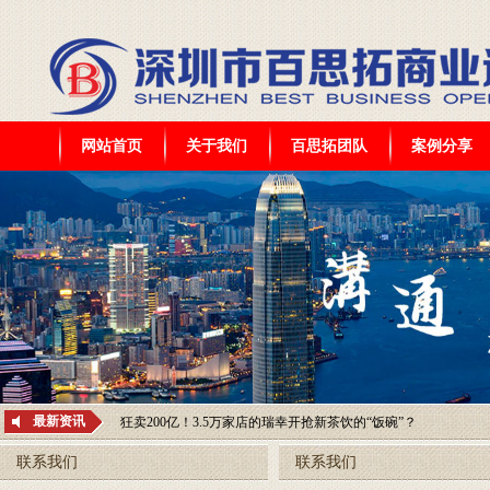
网站首页
关于我们
百思拓团队
案例分享
轻上签约“九球天后”潘晓婷，健康潮饮品牌为何选中她？
万亿外卖赛道竞争加剧，一棵大树如何打通美团、饿了么、淘宝
购，构建多平台外卖代运营高水平服务
182亿元！又一万店餐饮巨头被卖了
最新资讯
狂卖200亿！3.5万家店的瑞幸开抢新茶饮的“饭碗”？
拆解泡泡玛特的乐园账本
联系我们
联系我们