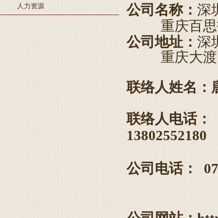
海底捞开首家川菜馆，能否复制火锅的千店神话？
公司名称：
深
人力资源
快餐、咖啡巨头们集体卖汉堡，汉堡战争2.0开战
重庆百思拓
公司地址：
深
5天“碰瓷”6家餐馆？别让恶意索赔压垮中小商家
重庆大渡口区
麦当劳“大拱门”营销活动病毒式传播价值1800万美元 但客流量
2.2%
新茶饮行业“加盟为王下沉制胜”
联络人姓名：
联络人电话：
13802552180
公司电话：
0