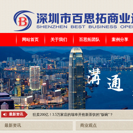
网站首页
关于我们
百思拓团队
案例分享
轻上签约“九球天后”潘晓婷，健康潮饮品牌为何选中她？
万亿外卖赛道竞争加剧，一棵大树如何打通美团、饿了么、淘宝
购，构建多平台外卖代运营高水平服务
182亿元！又一万店餐饮巨头被卖了
狂卖200亿！3.5万家店的瑞幸开抢新茶饮的“饭碗”？
最新资讯
拆解泡泡玛特的乐园账本
最新资讯
商业观点
海底捞开首家川菜馆，能否复制火锅的千店神话？