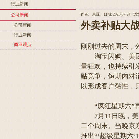
行业新闻
快餐、咖啡巨头们集体卖汉堡，汉堡战争2.0开战
作者:
来源:
日期: 2025-07-24
浏
公司新闻
5天“碰瓷”6家餐馆？别让恶意索赔压垮中小商家
外卖补贴大战
公司新闻
麦当劳“大拱门”营销活动病毒式传播价值1800万美元 但客流量
行业新闻
2.2%
新茶饮行业“加盟为王下沉制胜”
商业观点
刚刚过去的周末，
淘宝闪购、美团再
量狂欢，也持续引
贴竞争，短期内对
以形成客户黏性，
“疯狂星期六”
7月11日晚，美
二个周末。当晚京
推出“‘超级星期六’