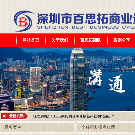
网站首页
关于我们
百思拓团队
案例分享
轻上签约“九球天后”潘晓婷，健康潮饮品牌为何选中她？
万亿外卖赛道竞争加剧，一棵大树如何打通美团、饿了么、淘宝
购，构建多平台外卖代运营高水平服务
182亿元！又一万店餐饮巨头被卖了
最新资讯
狂卖200亿！3.5万家店的瑞幸开抢新茶饮的“饭碗”？
拆解泡泡玛特的乐园账本
经典案例
全程策划招商代理