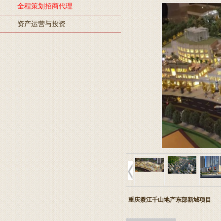
海底捞开首家川菜馆，能否复制火锅的千店神话？
全程策划招商代理
快餐、咖啡巨头们集体卖汉堡，汉堡战争2.0开战
资产运营与投资
5天“碰瓷”6家餐馆？别让恶意索赔压垮中小商家
麦当劳“大拱门”营销活动病毒式传播价值1800万美元 但客流量
2.2%
新茶饮行业“加盟为王下沉制胜”
重庆綦江千山地产东部新城项目